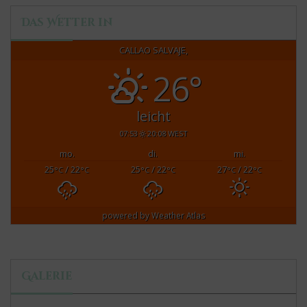
Das Wetter in
CALLAO SALVAJE,
26°
leicht
07:53
20:08 WEST
mo.
di.
mi.
25
/ 22
25
/ 22
27
/ 22
°C
°C
°C
°C
°C
°C
powered by
Weather Atlas
Galerie