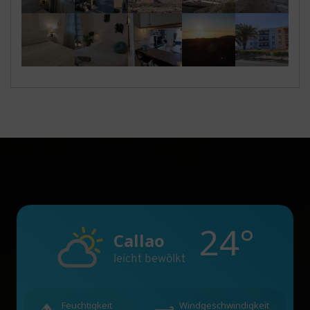
24°
Callao
leicht bewölkt
Feuchtigkeit
Windgeschwindigkeit