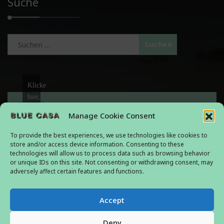
Suche
Suchen
nach:
Klicke
hier,
um
Das Blue Casa findet sich hier:
Manage Cookie Consent
Marketing-
Av. de la Galga 8, 38678 Callao Salvaje, Adeje
Cookies
To provide the best experiences, we use technologies like cookies to
zu
Anfahrtsbeschreibung
store and/or access device information. Consenting to these
technologies will allow us to process data such as browsing behavior
akzeptieren
Per Mietwagen und per Bus
or unique IDs on this site. Not consenting or withdrawing consent, may
und
adversely affect certain features and functions.
diesen
Noch Fragen? Oder Buchen?
Inhalt
ferien@bluecasa.de
Accept
zu
aktivieren
Deny