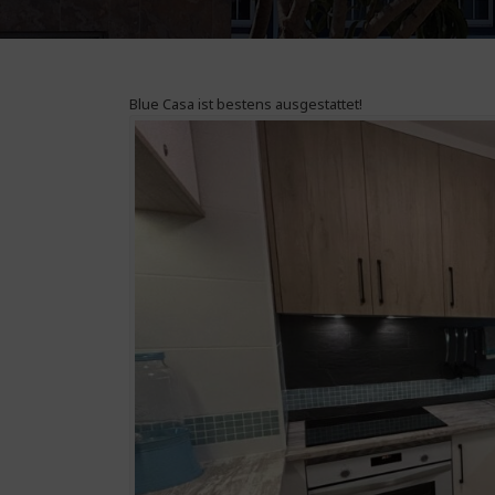
Blue Casa ist bestens ausgestattet!