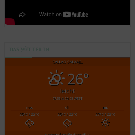
Das Wetter in
CALLAO SALVAJE,
26°
leicht
07:53
20:08 WEST
mo.
di.
mi.
25
/ 22
25
/ 22
27
/ 22
°C
°C
°C
°C
°C
°C
powered by
Weather Atlas